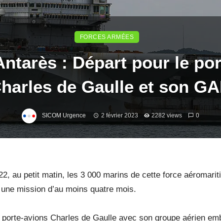
FORCES ARMÉES
ntarès : Départ pour le po
harles de Gaulle et son G
SICOM Urgence
2 février 2023
2282 views
0
, au petit matin, les 3 000 marins de cette force aéromaritim
 une mission d’au moins quatre mois.
 porte-avions Charles de Gaulle avec son groupe aérien e