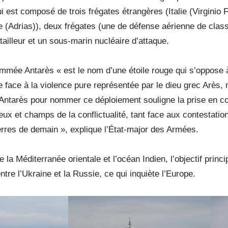
 est composé de trois frégates étrangères (Italie (Virginio
e (Adrias)), deux frégates (une de défense aérienne de cla
itailleur et un sous-marin nucléaire d’attaque.
mmée Antarès « est le nom d’une étoile rouge qui s’oppose à
re face à la violence pure représentée par le dieu grec Arè
e Antarès pour nommer ce déploiement souligne la prise en co
eux et champs de la conflictualité, tant face aux contestatio
rres de demain », explique l’État-major des Armées.
e la Méditerranée orientale et l’océan Indien, l’objectif princi
entre l’Ukraine et la Russie, ce qui inquiète l’Europe.