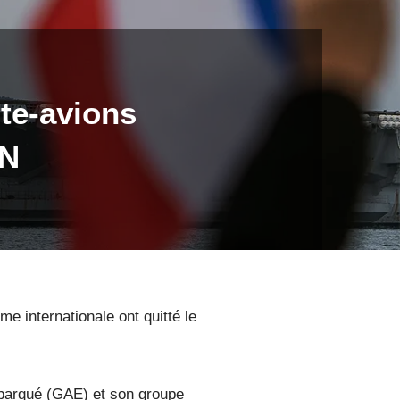
rte-avions
AN
e internationale ont quitté le
mbarqué (GAE) et son groupe