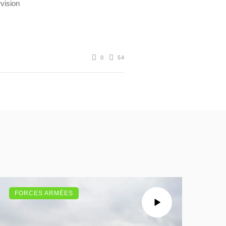
vision
0
54
FORCES ARMÉES