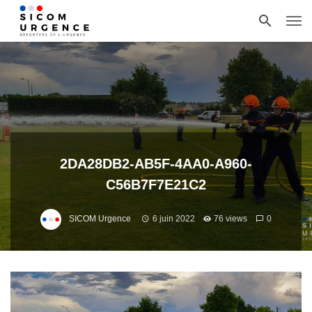
2DA28DB2-AB5F-4AA0-A960-
C56B7F7E21C2
SICOM Urgence
6 juin 2022
76 views
0