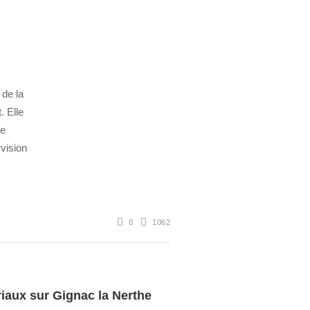
 de la
. Elle
de
vision
0
1062
iaux sur Gignac la Nerthe