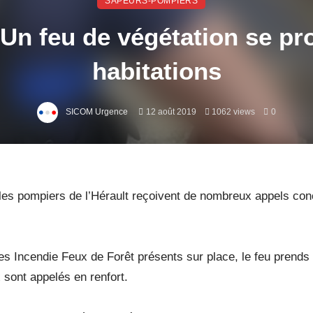
SAPEURS-POMPIERS
 Un feu de végétation se p
habitations
SICOM Urgence
12 août 2019
1062 views
0
les pompiers de l’Hérault reçoivent de nombreux appels con
s Incendie Feux de Forêt présents sur place, le feu prends 
sont appelés en renfort.