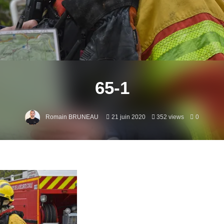
65-1
Romain BRUNEAU
21 juin 2020
352 views
0