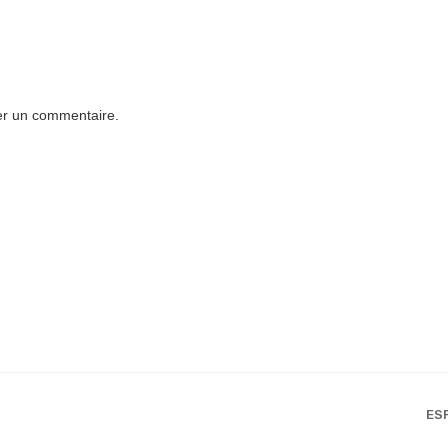
er un commentaire.
ES