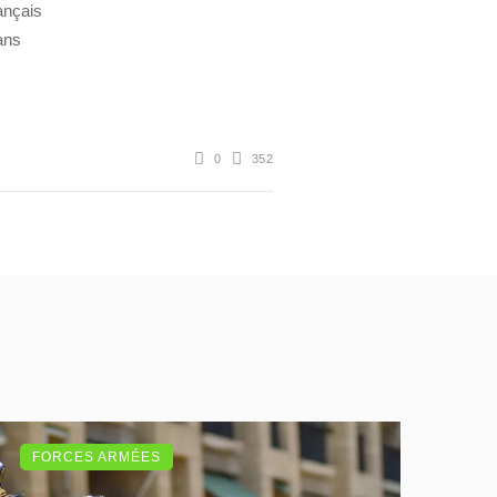
ançais
dans
0
352
FORCES ARMÉES