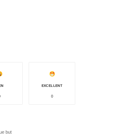
EN
EXCELLENT
0
0
ue but