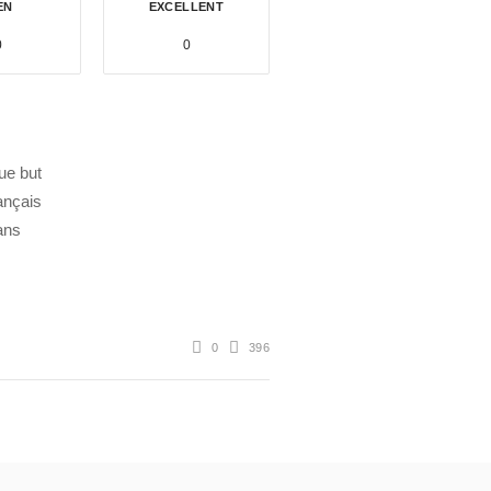
EN
EXCELLENT
0
0
ue but
ançais
dans
0
396