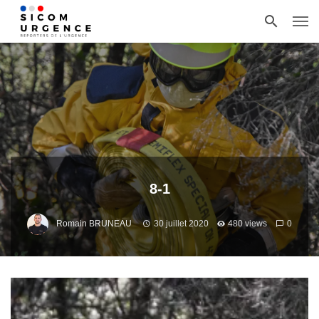
8-1
Romain BRUNEAU
30 juillet 2020
480 views
0