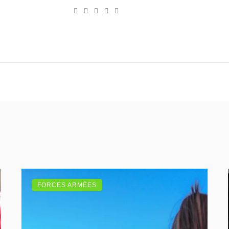
e-
Website
Twitter
Facebook
Youtube
mail
FORCES ARMÉES