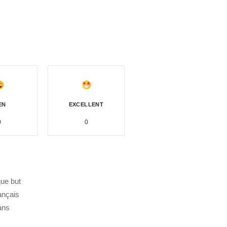
EN
EXCELLENT
0
0
ue but
ançais
dans