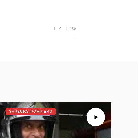
0
150
SAPEURS-POMPIERS