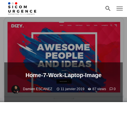
Home-7-Work-Laptop-Image
Damien ESCANEZ
11 janvier 2019
87 views
0