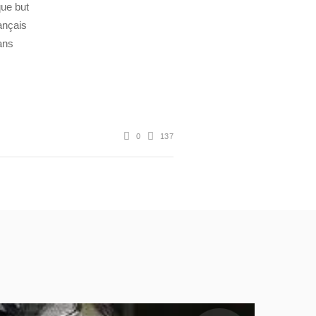
ue but
ançais
dans
0
137